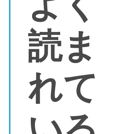
よく
読ま
れて
いる