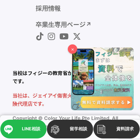
採用情報
卒業生専用ページ↗︎
×
当校はフィジーの教育省から認定を受けた語学学校
です。
当社は、ジェイアイ傷害火災保険株式会社の損害保
険代理店です。
Copyright © Color Your Life Pte Limited. All
Rights Reserved.
LINE相談
留学相談
資料請求