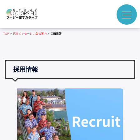
コ
ン
テ
ン
TOP
>
代表メッセージ / 会社案内
>
採用情報
ツ
へ
ス
キ
ッ
採用情報
プ