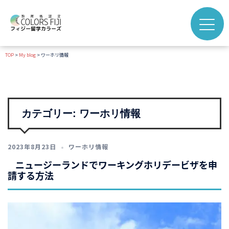
コ
ン
テ
ン
TOP
>
My blog
>
ワーホリ情報
ツ
へ
ス
キ
ッ
カテゴリー:
ワーホリ情報
プ
2023年8月23日
ワーホリ情報
ニュージーランドでワーキングホリデービザを申
請する方法