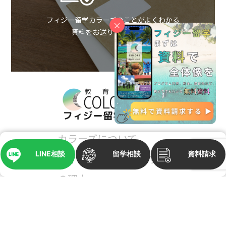
フィジー留学カラーズのことがよくわかる
×
資料をお送りいたします。
カラーズについて
LINE相談
留学相談
資料請求
フィジーに英語留学する8つ
の理由
コースと料金
フィジーメディア