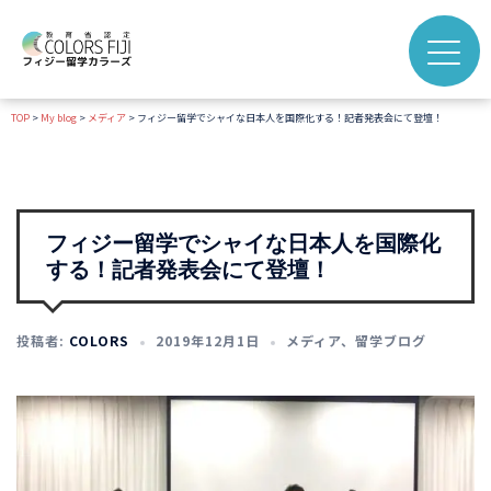
コ
ン
テ
ン
TOP
>
My blog
>
メディア
>
フィジー留学でシャイな日本人を国際化する！記者発表会にて登壇！
ツ
へ
ス
キ
ッ
フィジー留学でシャイな日本人を国際化
プ
する！記者発表会にて登壇！
投稿者:
COLORS
2019年12月1日
メディア
、
留学ブログ