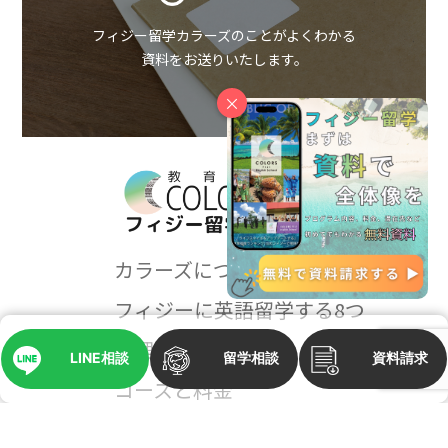
フィジー留学カラーズのことがよくわかる
資料をお送りいたします。
×
カラーズについて
フィジーに英語留学する8つ
の理由
LINE相談
留学相談
資料請求
コースと料金
フィジーメディア