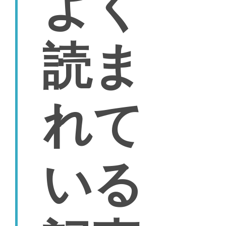
よく
読ま
れて
いる