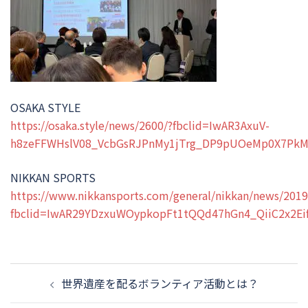
OSAKA STYLE
https://osaka.style/news/2600/?fbclid=IwAR3AxuV-
h8zeFFWHslV08_VcbGsRJPnMy1jTrg_DP9pUOeMp0X7Pk
NIKKAN SPORTS
https://www.nikkansports.com/general/nikkan/news/201
fbclid=IwAR29YDzxuWOypkopFt1tQQd47hGn4_QiiC2x2Eif
投
稿
世界遺産を配るボランティア活動とは？
ナ