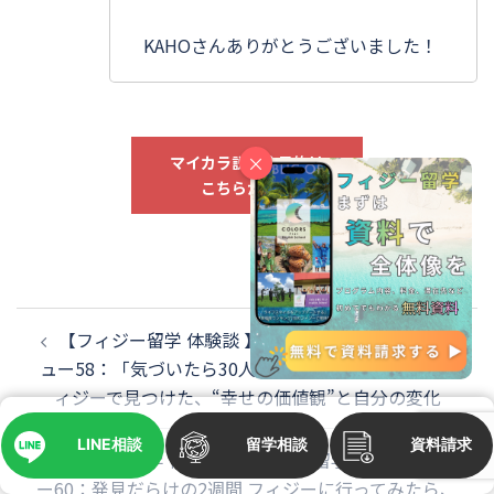
KAHOさんありがとうございました！
×
マイカラ説明会予約は
こちらから！
投
稿
【フィジー留学 体験談 】カラーズ留学生インタビ
ナ
ュー58：「気づいたら30人の友達ができていた」 フ
ビ
ィジーで見つけた、“幸せの価値観”と自分の変化
ゲ
ー
LINE相談
留学相談
資料請求
シ
【フィジー留学 体験談 】カラーズ留学生インタビュ
ョ
ー60：発見だらけの2週間 フィジーに行ってみたら、