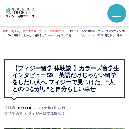
コ
ン
テ
ン
TOP
>
My blog
>
留学生の声（ フィジー留学体験談 ）
>
【フィジー留学 体験談 】カラーズ留学生インタビ
ツ
ュー59：英語だけじゃない留学をしたい人へ フィジーで見つけた、“人とのつながり”と自分らしい幸せ
へ
ス
キ
ッ
【フィジー留学 体験談 】カラーズ留学生
プ
インタビュー59：英語だけじゃない留学
をしたい人へ フィジーで見つけた、“人
とのつながり”と自分らしい幸せ
投稿者:
RYOTA
2026年3月27日
留学生の声（ フィジー留学体験談 ）