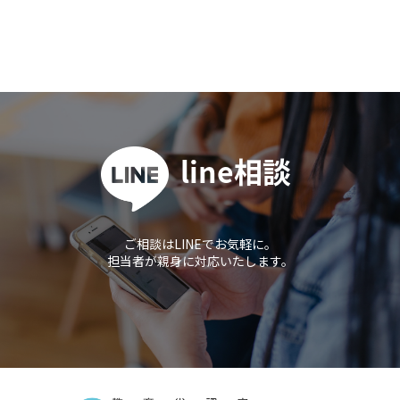
ゲ
ー
シ
ョ
line相談
ン
ご相談はLINEでお気軽に。
担当者が親身に対応いたします。