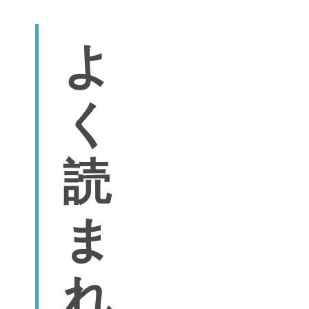
よ
く
読
ま
れ