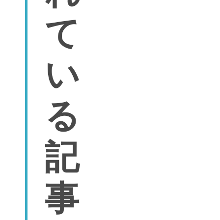
て
い
る
記
事