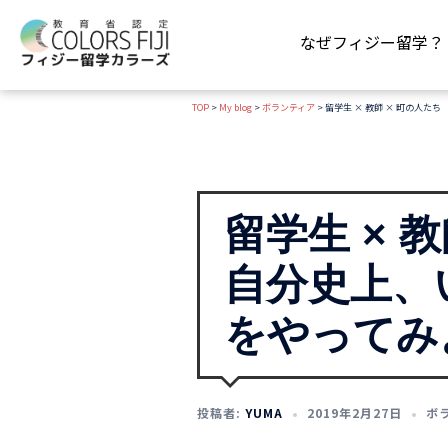
コ
ン
なぜフィジー留学？
テ
ン
TOP
>
My blog
>
ボランティア
>
留学生 × 教師 × 町の人
ツ
へ
ス
キ
ッ
留学生 × 
プ
自分史上、
をやってみ
投稿者:
YUMA
2019年2月27日
ボ