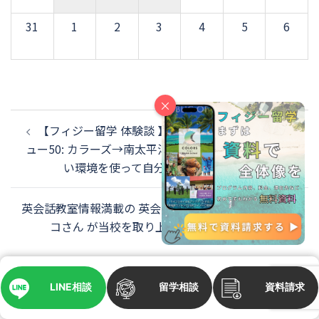
31
1
2
3
4
5
6
×
投
稿
【フィジー留学 体験談 】カラーズ留学生インタビ
ナ
ュー50: カラーズ→南太平洋大学へ進学！逃げられな
ビ
い環境を使って自分の壁をぶち壊す！
ゲ
ー
シ
英会話教室情報満載の 英会話教室の案内所インニャン
ョ
コさん が当校を取り上げてくれました！
ン
LINE相談
留学相談
資料請求