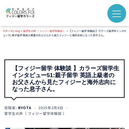
コ
ン
テ
ン
TOP
>
My blog
>
留学生の声（ フィジー留学体験談 ）
>
【フィジー留学 体験談 】カラーズ留学生インタビ
ツ
ュー51:親子留学 英語上級者のお父さんから見たフィジーと海外志向になった息子さん。
へ
ス
キ
ッ
【フィジー留学 体験談 】カラーズ留学生
プ
インタビュー51:親子留学 英語上級者の
お父さんから見たフィジーと海外志向に
なった息子さん。
投稿者:
RYOTA
2025年2月6日
留学生の声（ フィジー留学体験談 ）