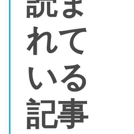
読ま
れて
いる
記事