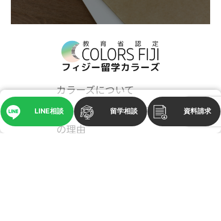
カラーズについて
フィジーに英語留学する8つ
LINE相談
留学相談
資料請求
の理由
コースと料金
フィジーメディア
留学までの流れ
Q＆A