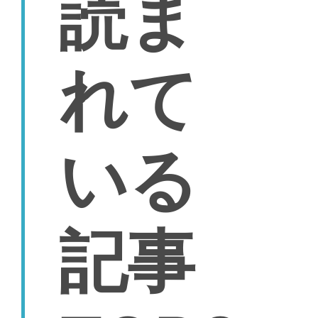
読ま
れて
いる
記事