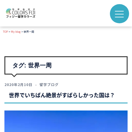
コ
ン
テ
ン
TOP
>
My blog
>
世界一周
ツ
へ
ス
キ
ッ
タグ:
世界一周
プ
2020年2月10日
留学ブログ
世界でいちばん絶景がすばらしかった国は？