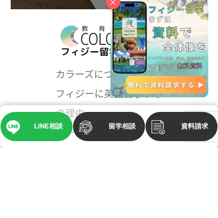
×
カラーズについて
フィジーに英語留学する8つ
の理由
LINE相談
留学相談
資料請求
コースと料金
フィジーメディア
留学までの流れ
Q＆A