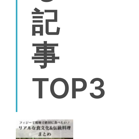
記
事
TOP3