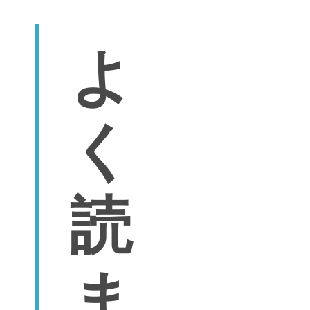
よ
く
読
ま