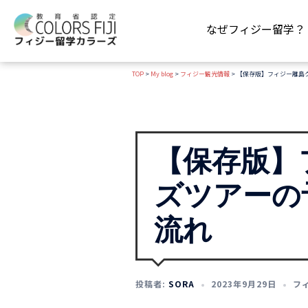
コ
ン
なぜフィジー留学？
テ
ン
TOP
>
My blog
>
フィジー観光情報
>
【保存版】フィジー離島
ツ
へ
ス
キ
ッ
【保存版】
プ
ズツアーの
流れ
投稿者:
SORA
2023年9月29日
フ