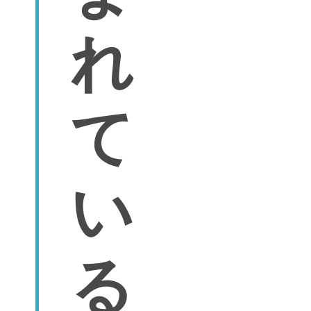
れ
て
い
る