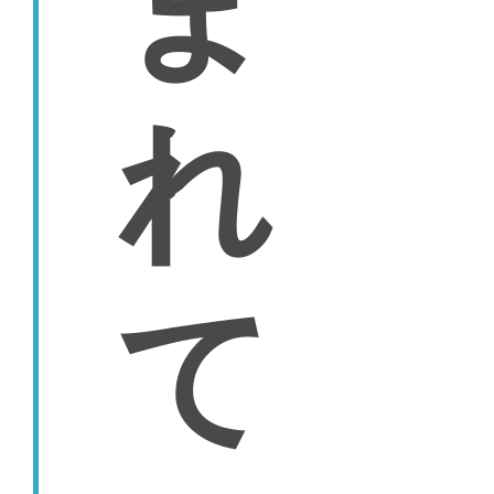
ま
れ
て