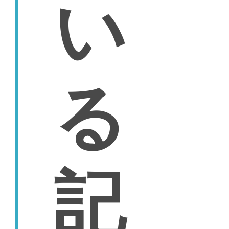
い
る
記