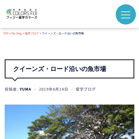
コ
ン
テ
ン
TOP
>
My blog
>
留学ブログ
>
クイーンズ・ロード沿いの魚市場
ツ
へ
ス
キ
ッ
クイーンズ・ロード沿いの魚市場
プ
投稿者:
YUMA
2019年6月16日
留学ブログ