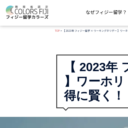
コ
ン
なぜフィジー留学？
テ
ン
TOP
>
【 2023年 フィジー留学 × ワーキングホリデー 】
ツ
へ
ス
キ
ッ
【 2023
プ
】ワーホリ
得に賢く！