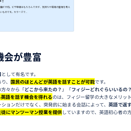
中！
備が大切。ビザ申請はもちろんですが、気持ちや環境の整理を考え
ものです。カラーズで...
機会が豊富
国
として有名です。
あり、
国民のほとんどが英語を話すことが可能
です。
の方々から「
どこから来たの？
」「
フィジーどれぐらいいるの
も英語を話す機会を得れる
のは、フィジー留学の大きなメリッ
ーションだけでなく、突発的に始まる会話によって、
英語で返
生徒にマンツーマン授業を提供
していますので、英語初心者の