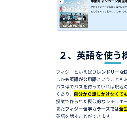
早割キャンペーン実施
早割キャンペーンとは？留学には準
ると今すぐ！と言うわけにはいかない
２、英語を使う
フィジーといえば
フレンドリーな
しかも
英語が公用語
ということも
バス停でバスを待っていれば現地
くあり、
自分から話しかけなくて
授業で作られた擬似的なシチュエ
また
フィジー留学カラーズでは
全
英語を話すことができます。