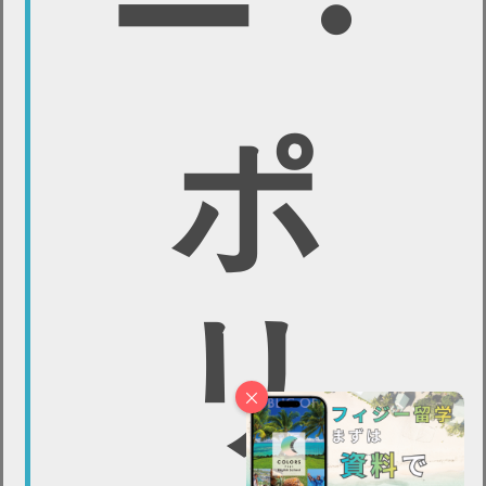
ー・
ポ
リ
×