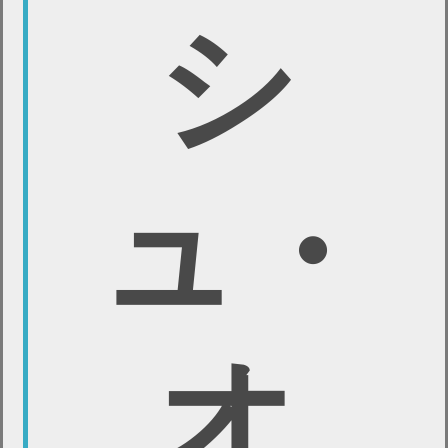
シ
ュ・
オ