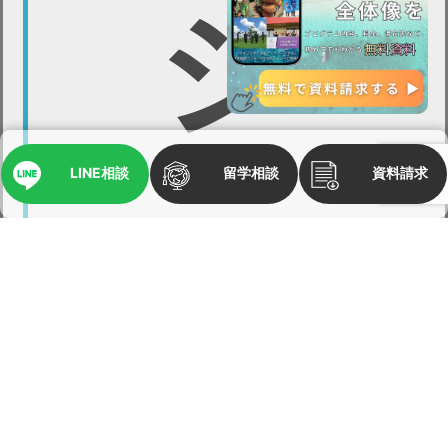
シ
ー
LINE相談
留学相談
資料請求
（EO