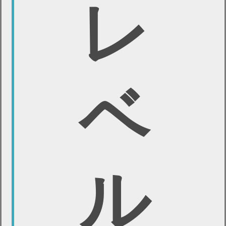
レ
ベ
ル