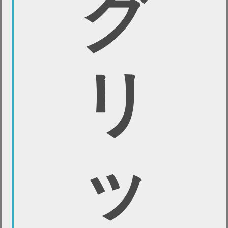
グ
リ
ッ